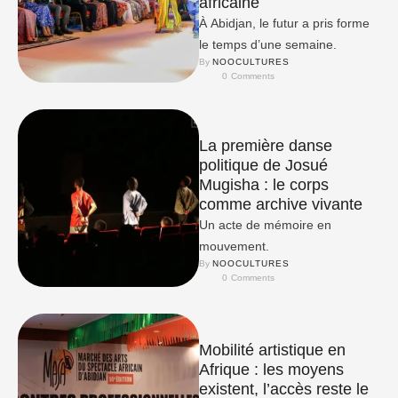
africaine
À Abidjan, le futur a pris forme
le temps d’une semaine.
By 
NOOCULTURES
0
 Comments
La première danse
politique de Josué
Mugisha : le corps
comme archive vivante
Un acte de mémoire en
mouvement.
By 
NOOCULTURES
0
 Comments
Mobilité artistique en
Afrique : les moyens
existent, l’accès reste le