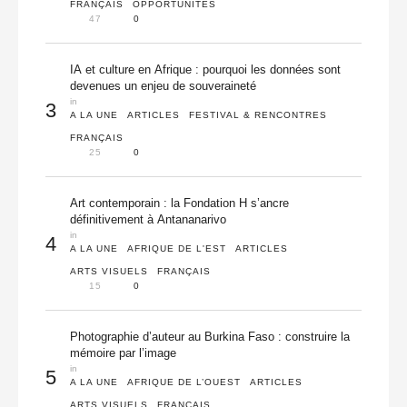
FRANÇAIS
OPPORTUNITÉS
47
0
IA et culture en Afrique : pourquoi les données sont
devenues un enjeu de souveraineté
in 
3
A LA UNE
ARTICLES
FESTIVAL & RENCONTRES
FRANÇAIS
25
0
Art contemporain : la Fondation H s’ancre
définitivement à Antananarivo
in 
4
A LA UNE
AFRIQUE DE L'EST
ARTICLES
ARTS VISUELS
FRANÇAIS
15
0
Photographie d’auteur au Burkina Faso : construire la
mémoire par l’image
in 
5
A LA UNE
AFRIQUE DE L’OUEST
ARTICLES
ARTS VISUELS
FRANÇAIS