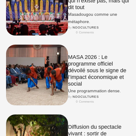
qui n’existe pas, mais qui
dit tout
Masadougou comme une
métaphore.
By 
NOOCULTURES
0
 Comments
MASA 2026 : Le
programme officiel
dévoilé sous le signe de
l’impact économique et
social
Une programmation dense.
By 
NOOCULTURES
0
 Comments
Diffusion du spectacle
vivant : sortir de