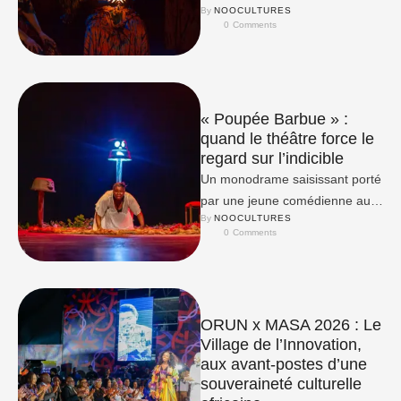
By 
NOOCULTURES
0
 Comments
« Poupée Barbue » :
quand le théâtre force le
regard sur l’indicible
Un monodrame saisissant porté
par une jeune comédienne au
By 
NOOCULTURES
bord du précipice.
0
 Comments
ORUN x MASA 2026 : Le
Village de l’Innovation,
aux avant-postes d’une
souveraineté culturelle