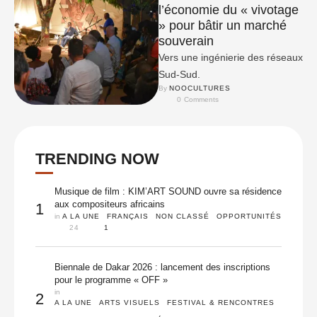
l’économie du « vivotage
» pour bâtir un marché
souverain
Vers une ingénierie des réseaux
Sud-Sud.
By 
NOOCULTURES
0
 Comments
TRENDING NOW
Musique de film : KIM’ART SOUND ouvre sa résidence
aux compositeurs africains
1
in 
A LA UNE
FRANÇAIS
NON CLASSÉ
OPPORTUNITÉS
24
1
Biennale de Dakar 2026 : lancement des inscriptions
pour le programme « OFF »
in 
2
A LA UNE
ARTS VISUELS
FESTIVAL & RENCONTRES