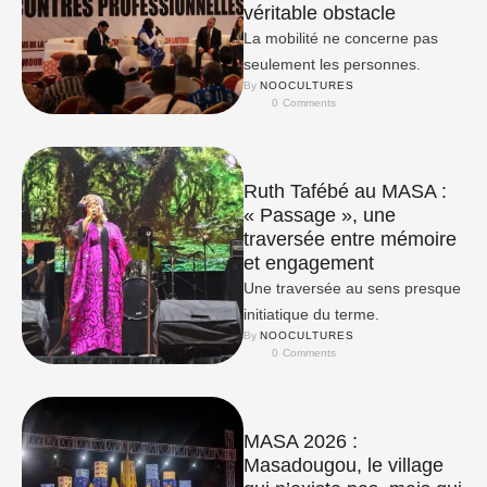
véritable obstacle
La mobilité ne concerne pas
seulement les personnes.
By 
NOOCULTURES
0
 Comments
Ruth Tafébé au MASA :
« Passage », une
traversée entre mémoire
et engagement
Une traversée au sens presque
initiatique du terme.
By 
NOOCULTURES
0
 Comments
MASA 2026 :
Masadougou, le village